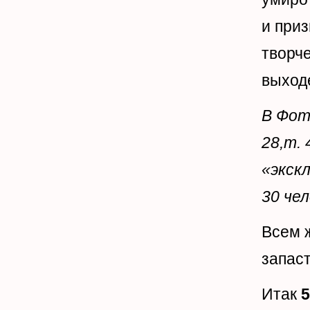
и приз
творче
выход
В Фот
28,т.
«экск
30 че
Всем 
запас
Итак
5