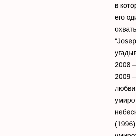
в кото
его од
охват
"Josep
угады
2008 —
2009 —
любви"
умиро
небесн
(1996)
умиро