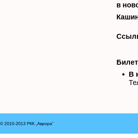
в нов
Кашин
Ссыл
Билет
В 
Те
© 2010-2013 РКК „Аврора”