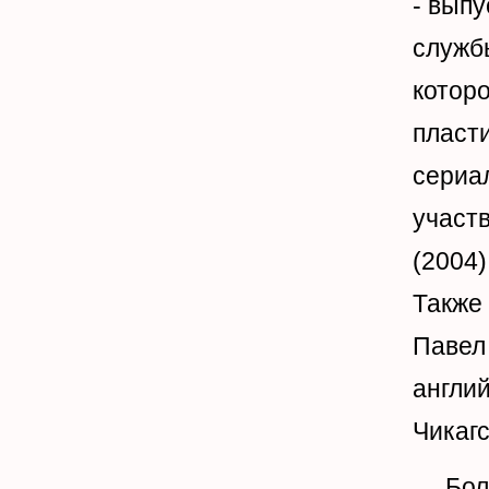
- выпу
службы
которо
пласт
сериал
участ
(2004
Также
Павел
англий
Чикаг
Более