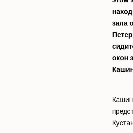
этом 
наход
зала 
Петер
сидит
окон 
Кашин
Кашин
предст
Куста