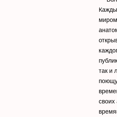
Кажды
миром 
анато
откры
каждо
публи
так и 
поющу
време
своих 
время»