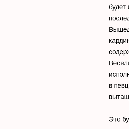
будет 
после
Вышедш
кардин
содерж
Весели
исполн
в певц
вытащи
Это б