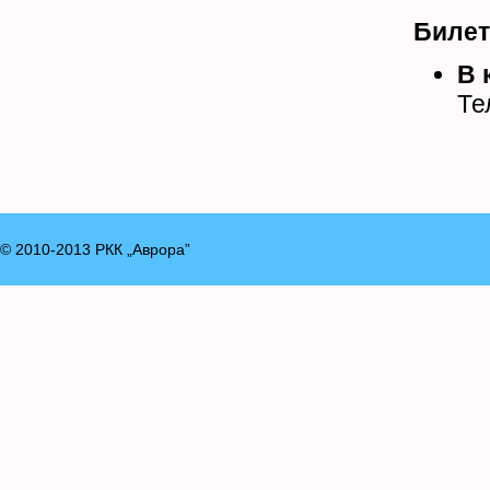
Билет
В 
Те
© 2010-2013 РКК „Аврора”