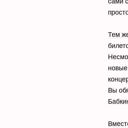
сами с
прост
Тем же
билет
Несмот
новые
концер
Вы об
Бабки
Вмест