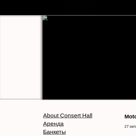
About Consert Hall
Mot
Аренда
27 окт
Банкеты