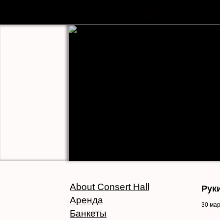
About Consert Hall
Рук
Аренда
30 ма
Банкеты