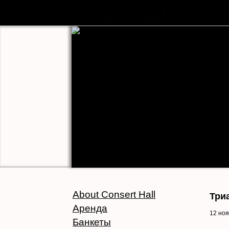
About Consert Hall
Три
Аренда
12 но
Банкеты