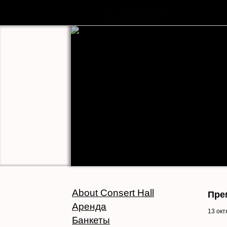
About Consert Hall
Пре
Аренда
13 окт
Банкеты