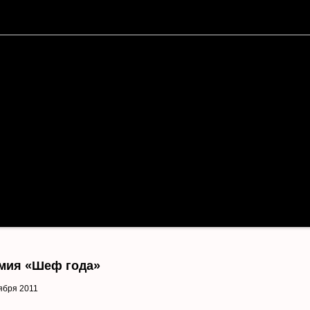
АФИША
БИЛЕТЫ
О ЗАЛЕ
ГАЛЕРЕЯ
мия «Шеф года»
ября 2011