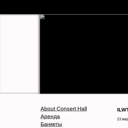
About Consert Hall
ILW
Аренда
23 ма
Банкеты