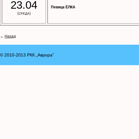
23.04
Певица ЁЛКА
(
)
СРЕДА
←
Назад
© 2010-2013 РКК „Аврора”